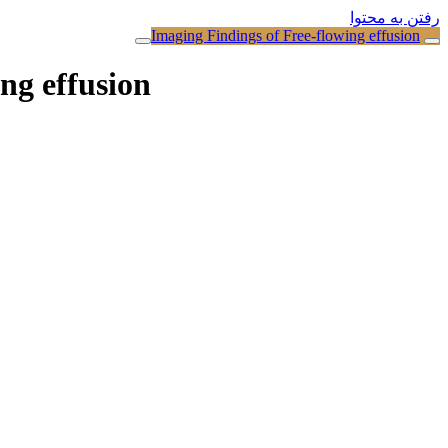
رفتن به محتوا
Imaging Findings of Free-flowing effusion
ng effusion
جهت تماشای ویدیو اگر اشتراک 
اینصورت