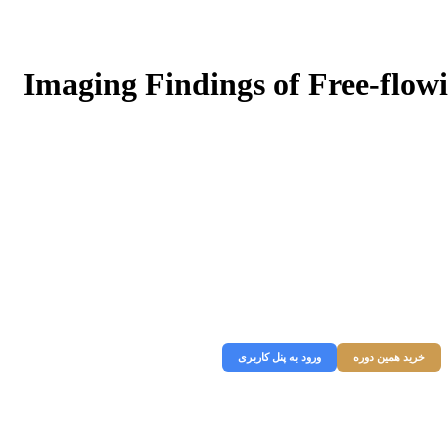
Imaging Findings of Free-flowi
دارید، ابتدا وارد پنل کاربری خود شوید و به وبسایت ورود کنید در غیر
 میتوانید از قسمت زیر دوره را خریداری نمایید.
خرید همین دوره
ورود به پنل کاربری