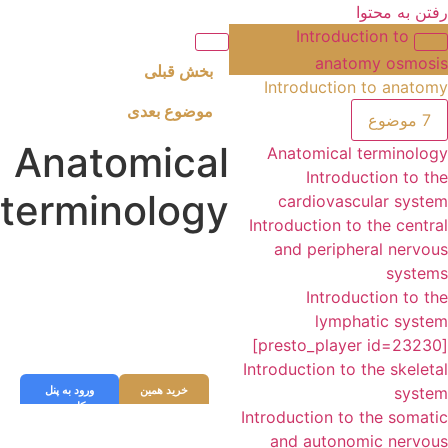
رفتن به محتوا
Introduction to
anatomy osmosis
بخش قبلی
Introduction to anatomy
موضوع بعدی
7 موضوع
Anatomical
Anatomical terminology
Introduction to the
terminology
cardiovascular system
Introduction to the central
and peripheral nervous
systems
جهت تماشای ویدیو اگر اشتراک
دارید، ابتدا وارد پنل کاربری خود
Introduction to the
شوید و به وبسایت ورود کنید در
lymphatic system
غیر اینصورت میتوانید از قسمت
[presto_player id=23230]
زیر دوره را خریداری نمایید.
Introduction to the skeletal
system
خرید همین
ورود به پنل
دوره
کاربری
Introduction to the somatic
and autonomic nervous