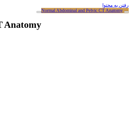
رفتن به محتوا
Normal Abdominal and Pelvic CT Anatomy
T Anatomy
جهت تماشای ویدیو اگر اشتر
اینص