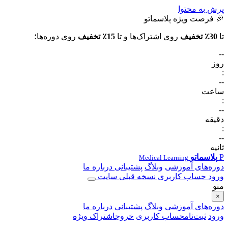
پرش به محتوا
🎉 فرصت ویژه پلاسماتو
تا
30٪ تخفیف
روی اشتراک‌ها و تا
15٪ تخفیف
روی دوره‌ها؛
--
روز
:
--
ساعت
:
--
دقیقه
:
--
ثانیه
P
پلاسماتو
Medical Learning
دور‌ه‌های آموزشی
وبلاگ
پشتیبانی
درباره ما
ورود
حساب کاربری
نسخه قبلی سایت
منو
×
دوره‌های آموزشی
وبلاگ
پشتیبانی
درباره ما
ورود
ثبت‌نام
حساب کاربری
خروج
اشتراک ویژه