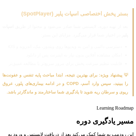
بستر پخش اختصاصی اسپات پلیر (SpotPlayer)
بعد از تهیه دوره، لایسنس شما صادر می‌شود و محتوا از طریق
اسپات
پلیر
در اختیار شما قرار می‌گیرد. مزایای این بستر:
دسترسی دائمی و امن به ویدیوها روی ویندوز، مک، اندروید و iOS
امکان مشاهده آفلاین بدون نیاز به اینترنت پس از دانلود
قابلیت تنظیم سرعت پخش برای مرور سریع‌تر یا مطالعه عمیق‌تر
💡 پیشنهاد ویژه: برای بهترین نتیجه، ابتدا مباحث پایه تنفس و عفونت‌ها
را ببینید، سپس وارد آسم، COPD و در ادامه بیماری‌های پلور، عروق
ریوی و سرطان ریه شوید تا یادگیری شما ساختارمند و ماندگارتر باشد.
Learning Roadmap
مسیر یادگیری دوره
این رودمپ به شما کمک می‌کند بعد از دریافت لایسنس و ورود به