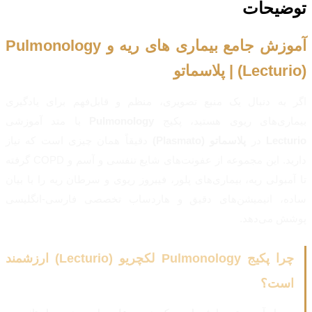
توضیحات
آموزش جامع بیماری های ریه و Pulmonology
(Lecturio) | پلاسماتو
اگر به دنبال یک منبع تصویری، منظم و قابل‌فهم برای یادگیری
بیماری‌های ریوی هستید، پکیج
Pulmonology
با متد آموزشی
Lecturio
در
پلاسماتو (Plasmato)
دقیقاً همان چیزی است که نیاز
دارید. این مجموعه از عفونت‌های شایع تنفسی و آسم و COPD گرفته
تا آمبولی ریه، بیماری‌های پلور، فیبروز ریوی و سرطان ریه را با بیان
ساده، انیمیشن‌های دقیق و هاردساب تخصصی فارسی-انگلیسی
پوشش می‌دهد.
چرا پکیج Pulmonology لکچریو (Lecturio) ارزشمند
است؟