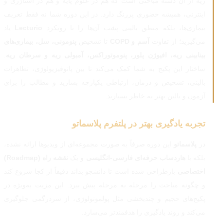
ریه از آن دسته مباحثی است که هم در علوم پایه و هم در استاژری و
اینترنی، همیشه حضوری پررنگ دارد. در این دوره شما نه فقط تعریف
بیماری‌ها، بلکه منطق بالینی پشت آن‌ها را با رویکرد
Lecturio
یاد
می‌گیرید؛ از تفاوت
آسم و COPD
تا تشخیص
پنومونی، سل، بیماری‌های
بینابینی ریه، افیوژن پلور، پنوموتوراکس، آمبولی ریه و سرطان ریه
.
ساختار این پکیج به شما کمک می‌کند تا بین پاتوفیزیولوژی، تظاهرات
بالینی، تشخیص و درمان، ارتباطی یکپارچه بسازید و مطالب را برای
آزمون و بالین بهتر به خاطر بسپارید.
تجربه یادگیری بهتر در پلتفرم پلاسماتو
در
پلاسماتو
این دوره صرفاً به صورت مجموعه‌ای از ویدیوها ارائه نشده،
بلکه با
هاردساب حرفه‌ای فارسی-انگلیسی
و یک
نقشه راه (Roadmap)
اختصاصی
بازطراحی شده است تا دانشجو بداند دقیقاً از کجا شروع کند
و چگونه مباحث را مرحله به مرحله پیش ببرد. این مزیت به‌ویژه در
پکیج‌های حجیم و چندبخشی مثل پولمونولوژی، از سردرگمی جلوگیری
می‌کند و روند یادگیری را هدفمندتر می‌سازد.