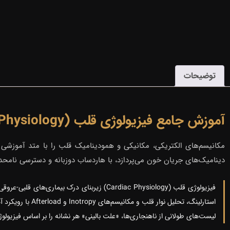
▶
ویدیو نمونه دوره
توضیحات
آموزش جامع فیزیولوژی قلب (Cardiac Physiology) لکچریو با کیفیت پرمیوم پلاسماتو
مکانیسم‌های الکتریکی، مکانیکی و همودینامیک قلب را با متد آموزشی
دینامیک‌های جریان خون می‌پردازد، با هاردساب دوزبانه و دسترسی نامحد
فیزیولوژی قلب (Cardiac Physiology) زیربنای
استارلینگ، تحلیل نوار قلب و مکانیسم‌های Inotropy و Afterload با رویکرد آموزشی دقیق و استاندارد
لیست‌های طولانی از ناهنجاری‌ها، «علت بالینی» هر نشانه را بر اساس فیزیو