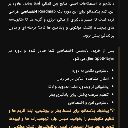
دانشجو با اصطلاحات اصلی منابع بین المللی آشنا بماند. علاوه بر
این، تیم پلاسماتو برای این دوره یک
Roadmap اختصاصی
طراحی
کرده است تا مسیر یادگیری از مبانی انرژی و آنزیم ها تا متابولیسم
های پیچیده، ژنتیک مولکولی و ویتامین ها کاملا مرحله ای و بدون
پراکندگی پیش برود.
پس از خرید، لایسنس اختصاصی شما صادر شده و دوره در
SpotPlayer فعال می شود.
دسترسی دائمی به دوره
امکان مشاهده آفلاین در هر زمان
پشتیبانی از ویندوز، مک، اندروید و iOS
تنظیم سرعت پخش برای یادگیری بهتر
دسترسی امن و اختصاصی
💡 پیشنهاد پلاسماتو: برای تسلط بهتر بر بیوشیمی، ابتدا آنزیم ها و
تنظیم متابولیسم را بخوانید، سپس وارد کربوهیدرات ها و لیپیدها
شوید و بعد سراغ اسیدهای آمینه، نوکلئوتیدها، ژنتیک مولکولی و