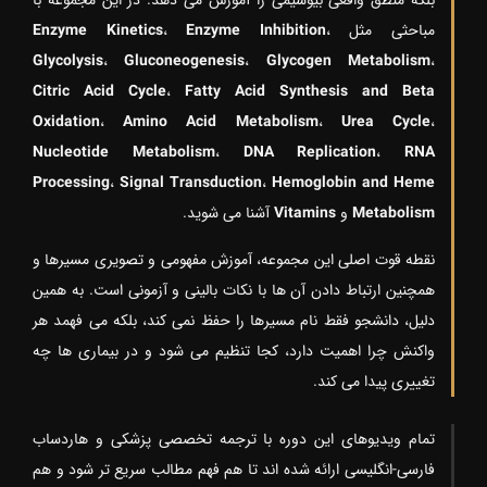
بلکه منطق واقعی بیوشیمی را آموزش می دهد. در این مجموعه با
مباحثی مثل
،
Enzyme Inhibition
،
Enzyme Kinetics
Glycolysis
،
Gluconeogenesis
،
Glycogen Metabolism
،
Citric Acid Cycle
،
Fatty Acid Synthesis and Beta
Oxidation
،
Amino Acid Metabolism
،
Urea Cycle
،
Nucleotide Metabolism
،
DNA Replication
،
RNA
Processing
،
Signal Transduction
،
Hemoglobin and Heme
Metabolism
و
Vitamins
آشنا می شوید.
نقطه قوت اصلی این مجموعه، آموزش مفهومی و تصویری مسیرها و
همچنین ارتباط دادن آن ها با نکات بالینی و آزمونی است. به همین
دلیل، دانشجو فقط نام مسیرها را حفظ نمی کند، بلکه می فهمد هر
واکنش چرا اهمیت دارد، کجا تنظیم می شود و در بیماری ها چه
تغییری پیدا می کند.
تمام ویدیوهای این دوره با ترجمه تخصصی پزشکی و هاردساب
فارسی-انگلیسی ارائه شده اند تا هم فهم مطالب سریع تر شود و هم