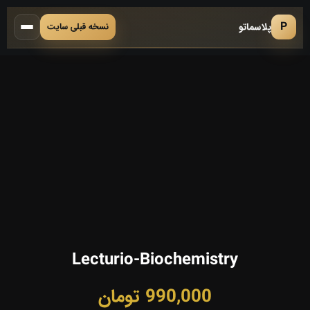
P
پلاسماتو
نسخه قبلی سایت
▶
ویدیو نمونه دوره
Lecturio-Biochemistry
990,000
تومان