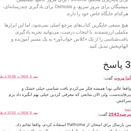
میشیگان برای مرور سریع، و Osmosis برای یادگیری چندرسانه‌ای،
هرکدام جایگاه خاص خود را دارند.
هیچ منبعی جایگزین کتاب‌های مرجع اصلی نمی‌شود، اما این ابزارها
مکملی ارزشمندند. با انتخاب درست، می‌توانید تجربه یادگیری
بافت‌شناسی را از یک «کلاس خواب‌آور» به یک مسیر آموزنده و
الهام‌بخش تبدیل کنید.
3 پاسخ
مهر 5, 1404 در 10:48 ق.ظ
آیدا مروت
گفت:
واقعا عالی بود! همیشه فکر می‌کردم بافت شناسی خیلی خشک و
بی‌فایده‌ست، ولی الان منابعی که معرفی کردین خیلی بهم انگیزه داد برم
سراغش.
پاسخ
مهر 5, 1404 در 10:50 ق.ظ
مرضیه2542
گفت:
من پارسال برای امتحان از Pathoma استفاده کردم، واقعا نجاتم داد.
مخصوصا وقتی می‌خواستم هم پاتولوژی رو مرور کنم هم بافت شناسی رو بهتر