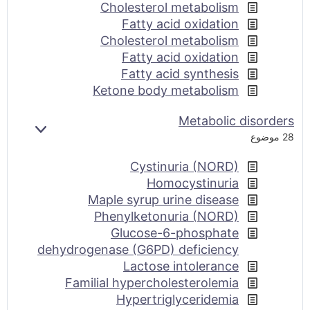
Cholesterol metabolism
Fatty acid oxidation
Cholesterol metabolism
Fatty acid oxidation
Fatty acid synthesis
Ketone body metabolism
Metabolic disorders
بازکردن
28 موضوع
Cystinuria (NORD)
Homocystinuria
Maple syrup urine disease
Phenylketonuria (NORD)
Glucose-6-phosphate
dehydrogenase (G6PD) deficiency
Lactose intolerance
Familial hypercholesterolemia
Hypertriglyceridemia